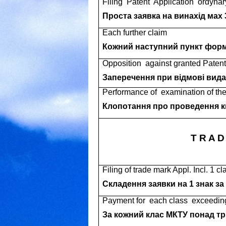
Filing
Patent
Application
ordynar
Проста заявка на винахід мах 
Each further claim
Кожний наступний пункт фор
Opposition
against granted Patent
Заперечення при відмові вида
Performance of
examination of the
Клопотання про проведення кв
T R A D
Filing of trade mark Appl. Incl. 1 cl
Складення заявки на 1 знак за 
Payment for
each class
exceedin
За кожний клас МКТУ понад тр