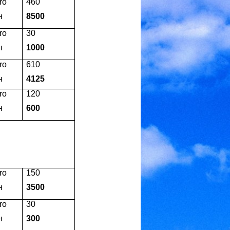
ro
460
н
8500
ro
30
н
1000
ro
610
н
4125
ro
120
н
600
ro
150
н
3500
ro
30
н
300