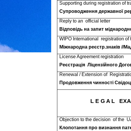
Supporting during registration of t
Cупроводження державної рер
Reply to an
official letter
Відповідь на запит міднародн
WIPO International
registration of
Міжнародна реєстр.знаків //М
License Agreement registration
Реєстрація
Ліцензійного Дого
Renewal / Extension of
Registrati
Продовження чинності Свідоц
L E G A L
EXA
Objection to the decision
of the
UA
Клопотання про визнання пате