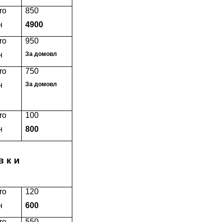
ro
850
н
4900
ro
950
н
За домовл
ro
750
н
За домовл
ro
100
н
800
в к и
ro
120
н
600
ro
550