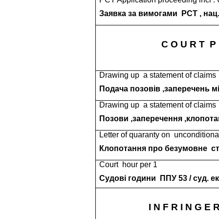
Заявка за вимогами
РСТ , нац
C O U R T
P 
Drawing up
a statement of claims
Подача позовів ,заперечень м
Drawing up
a statement of claims
Позови ,заперечення ,клопот
Letter of quaranty on
unconditiona
Клопотання про безумовне
с
Сourt
hour per 1
Судові години
ППУ 53 / суд. ек
I N F R I N G E 