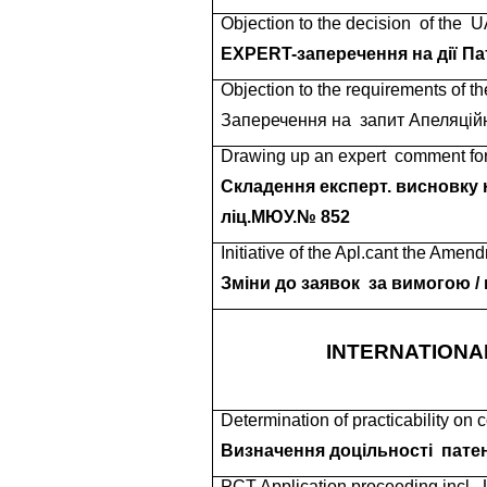
Objection to the decision
of the
UA
EXPERT-заперечення на дії Па
Objection to the requirements of t
Заперечення на
запит Апеляцій
Drawing up an expert
comment fo
Cкладення експерт. висновку 
ліц.МЮУ.№ 852
Initiative of the Apl.cant the Amend
Зміни до заявок
за вимогою / 
INTERNATIONA
Determination of practicability on
Визначення доцільності
пате
PCT Application proceeding incl .