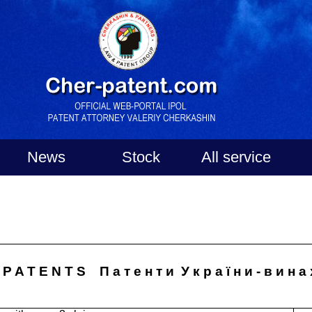
News
Stock
All service
P A T E N T S
П а т е н т и
У к р а ї н и - в и н а 