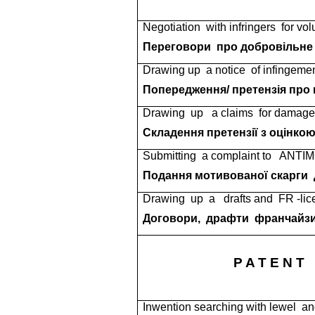
Negotiation
with infringers
for vol
Переговори
про добровільне
Drawing up
a notice
of infingeme
Попередження/ претензія про
Drawing
up
a claims
for damage
Складення претензії з оцінко
Submitting
a complaint to
ANTIM
Подання мотивованої скарги
Drawing
up
a
drafts and
FR -li
Договори,
драфти
франчайзи
P A T E N T
Inwention searching with lewel
an