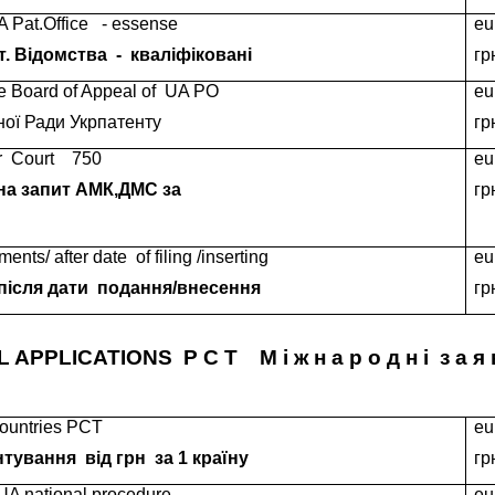
 Pat.Office
- essense
eu
т. Відомства
-
кваліфіковані
гр
he Board of Appeal of
UA PO
eu
ної Ради Укрпатенту
гр
r
Court
750
eu
на запит АМК,ДМС за
гр
ments/ after date
of filing /inserting
eu
після дати
подання/внесення
гр
L APPLICATIONS
P C T
М і ж н а р о д н і
з а я 
 countries PCT
eu
нтування
від грн
за 1 країну
гр
 UA national procedure
eu