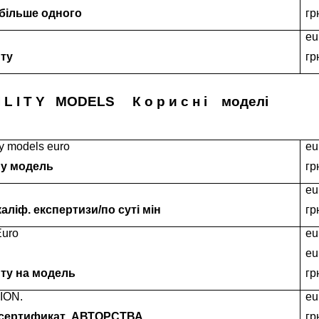
,більше одного
гр
eu
нту
гр
 L I T Y
MODELS
К о р и с н і
моделі
ity models euro
eu
ну модель
гр
eu
каліф. експертизи/по суті мін
гр
Euro
eu
eu
нту на модель
гр
ION.
eu
 сертификат
АВТОРСТВА
гр