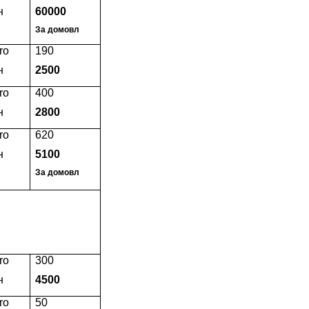
н
60000
За домовл
ro
190
н
2500
ro
400
н
2800
ro
620
н
5100
За домовл
ro
300
н
4500
ro
50