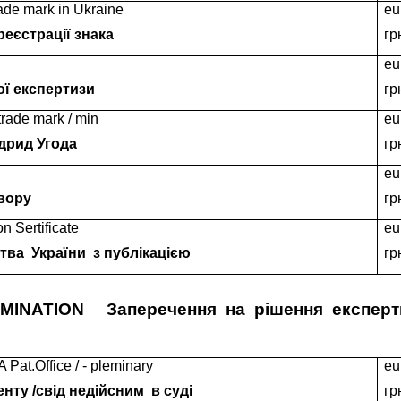
rade mark in Ukraine
eu
еєстрації знака
гр
eu
ої експертизи
гр
 trade mark / min
eu
адрид Угода
гр
eu
вору
гр
on Sertificate
eu
тва
України
з публікацією
гр
MINATION
Заперечення
на
рішення
експерт
 Pat.Office / - pleminary
eu
нту /свід недійсним
в суді
гр