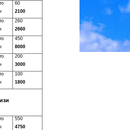
ro
60
н
2100
ro
260
н
2660
ro
450
н
8000
ro
200
н
3000
ro
100
н
1800
изи
ro
550
н
4750