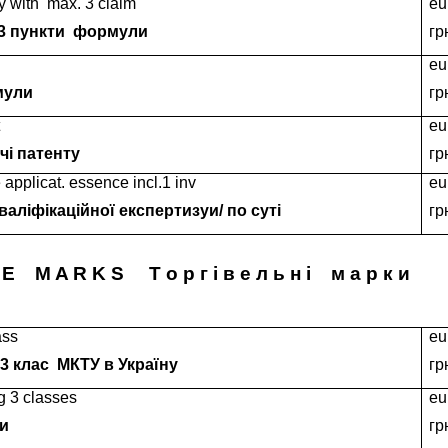
y with
max. 3 claim
eu
3 пункти
формули
гр
eu
мули
гр
e
u
чі патенту
гр
 applicat. essence incl.1 inv
eu
аліфікаційної експертизуи/ по суті
гр
 E
M A R K S
Т о р г і в е л ь н і
м а р к и
ass
eu
3 клас
МКТУ в Україну
гр
g 3 classes
eu
и
гр