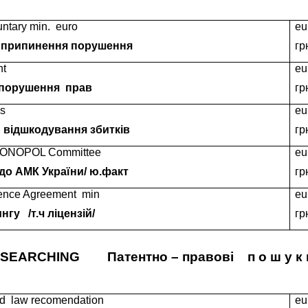
untary min.
euro
eu
 припинення порушення
гр
nt
eu
 порушення
прав
гр
s
eu
ю відшкодування збитків
гр
ONOPOL Committee
eu
до АМК України/ ю.факт
гр
cence Agreement
min
eu
нгу
/т.ч ліцензій/
гр
SEARCHING
Патентно – правові
п о ш у к 
d
law recomendation
eu