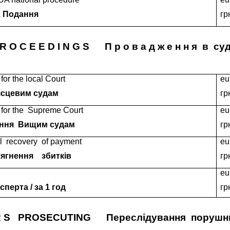
. Подання
гр
R O C E E D I N G S
П р о в а д ж е н н я
в
суд
for the local Court
eu
ісцевим судам
гр
for the
Supreme Court
eu
ання
Вищим судам
гр
l
recovery
of payment
eu
тягнення
збитків
гр
eu
сперта / за 1 год
гр
R S
PROSECUTING
Переслідування
порушн