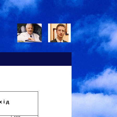
х і д