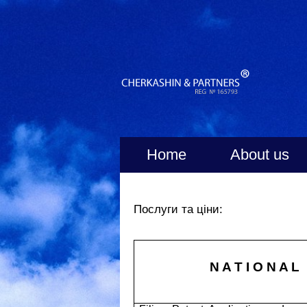
Home
About us
Послуги та ціни:
N A T I O N A L