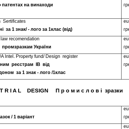
о патентах на винаходи
гр
n
Sertificates
eu
ні
за 1 знак/ - лого за 1клас (від)
гр
law recomendation
eu
о
промзразкам України
гр
A lntel. Property fund/ Design
register
eu
мним
реєстрам
ІВ
від
гр
рдоном
за 1 знак - лого /1клас
 T R I A L
DESIGN
П р о м и с л о в і
зразки
eu
зок / 1 варіант
гр
eu