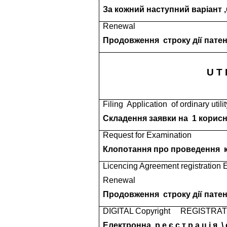
За кожний наступний варіант 
Renewal
Продовження
строку дії пате
U T I
Filing
Application
of ordinary util
Складення заявки на
1 корис
Request for Examination
Клопотання про проведення
Licencing Agreement registration 
Renewal
Продовження
строку дії пате
DIGITAL Copyright
REGISTRAT
Електронна
р е є с т р а ц і я
\