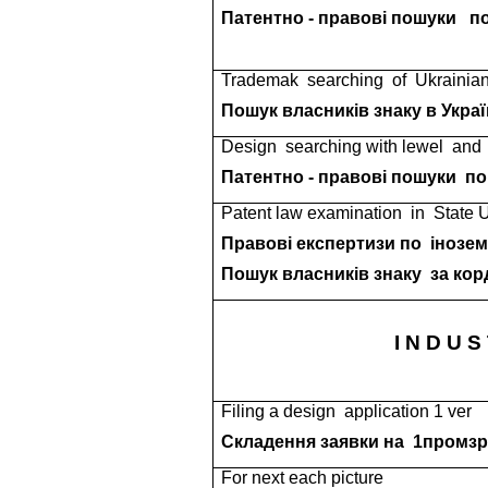
Патентно - правові пошуки
п
Trademak
searching
of
Ukrainia
Пошук власників знаку в Украї
Design
searching with lewel
and
Патентно - правові пошуки
п
Patent law examination
in
State U
Правові експертизи по
інозе
Пошук власників знаку
за ко
I N D U S
Filing a design
application 1 ver
Складення заявки на
1промзра
For next each picture